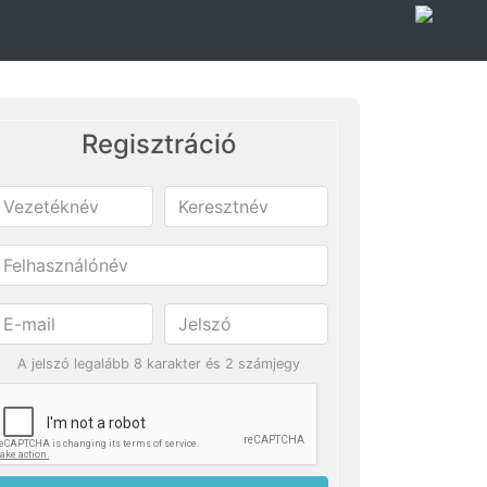
Regisztráció
A jelszó legalább 8 karakter és 2 számjegy