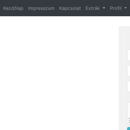
Kezdőlap
Impresszum
Kapcsolat
Extrák
Profil