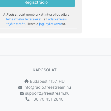
Regisztráció
A
Regisztráció
gombra kattintva elfogadja a
felhasználói feltételeket
, az
adatkezelési
tájékoztatót
, illetve a
jogi nyilatkozat
ot.
KAPCSOLAT
Budapest 1157, HU
info@radio.freestream.hu
support@freestream.hu
+36 70 431 2840